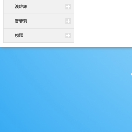
澳維絲
普菲莉
領匯