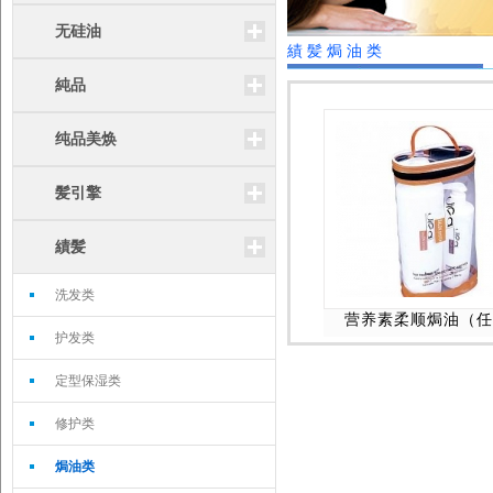
无硅油
績髪焗油类
純品
纯品美焕
髪引擎
績髪
洗发类
营养素柔顺焗油（任
护发类
定型保湿类
修护类
焗油类