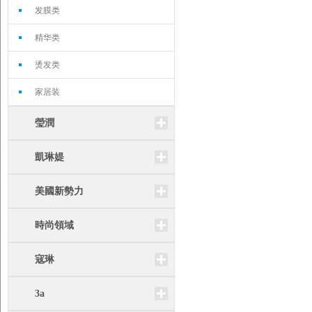
发膜类
精华类
烫发类
家居装
瑩潤
凱琳媞
美國新勢力
時尚領域
寇琳
3a